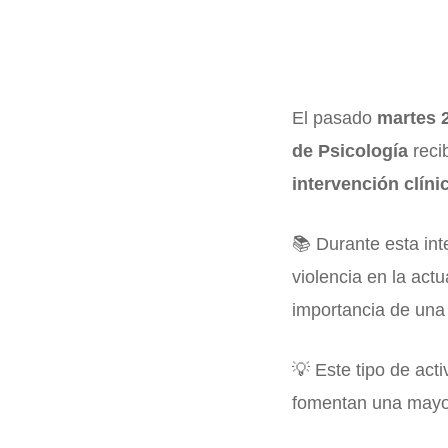
El pasado
martes 
de Psicología
recib
intervención clíni
📚 Durante esta in
violencia en la act
importancia de una 
💡 Este tipo de act
fomentan una mayor