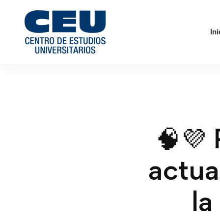
Ini
🧠💜 
actua
la