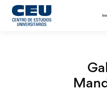
Ini
Ga
Manda