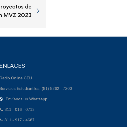
Proyectos de
ón MVZ 2023
ENLACES
Radio Online CEU
Servicios Estudiantiles: (81) 8262 - 7200
Envíanos un Whatsapp:
📞 811 - 016 - 0713
📞 811 - 917 - 4687