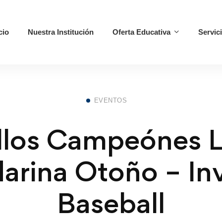
cio
Nuestra Institución
Oferta Educativa
Servic
EVENTOS
llos Campeónes L
rina Otoño – In
Baseball