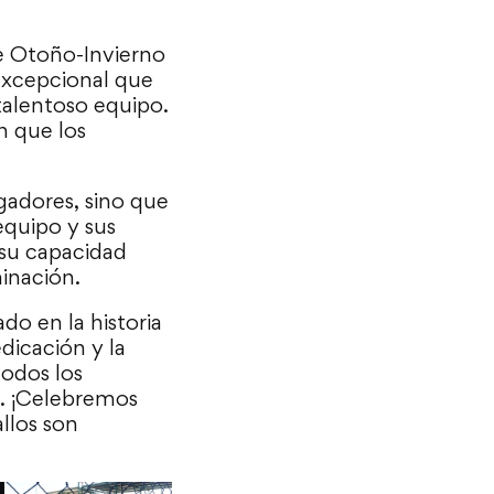
de Otoño-Invierno
excepcional que
 talentoso equipo.
ón que los
gadores, sino que
equipo y sus
 su capacidad
minación.
o en la historia
edicación y la
todos los
e. ¡Celebremos
llos son