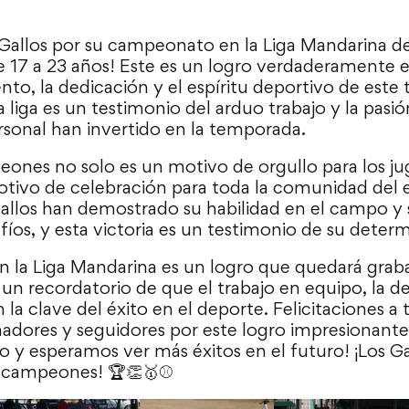
os Gallos por su campeonato en la Liga Mandarina 
de 17 a 23 años! Este es un logro verdaderamente 
nto, la dedicación y el espíritu deportivo de este
a liga es un testimonio del arduo trabajo y la pasi
rsonal han invertido en la temporada.
eones no solo es un motivo de orgullo para los ju
tivo de celebración para toda la comunidad del 
Gallos han demostrado su habilidad en el campo y
fíos, y esta victoria es un testimonio de su deter
 la Liga Mandarina es un logro que quedará grabad
s un recordatorio de que el trabajo en equipo, la d
 la clave del éxito en el deporte. Felicitaciones a 
nadores y seguidores por este logro impresionant
fo y esperamos ver más éxitos en el futuro! ¡Los Ga
 campeones! 🏆👏🥇⚾