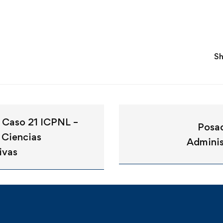
Sh
n Caso 21 ICPNL –
Posa
 Ciencias
Adminis
ivas