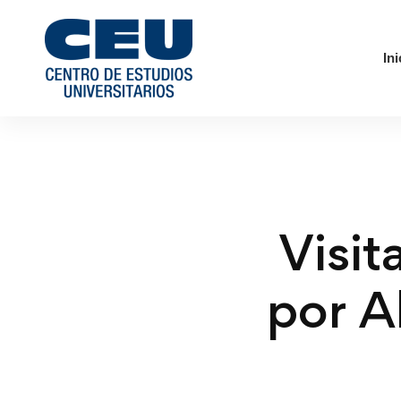
Ini
Visit
por A