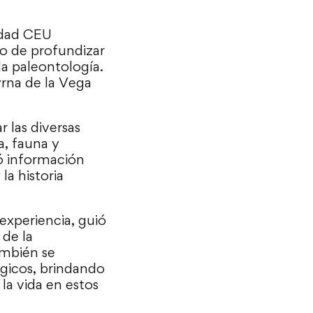
idad CEU
vo de profundizar
la paleontología.
yrna de la Vega
r las diversas
a, fauna y
nó información
la historia
experiencia, guió
 de la
ambién se
gicos, brindando
la vida en estos